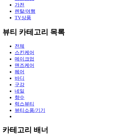
가전
렌탈/여행
TV상품
뷰티 카테고리 목록
전체
스킨케어
메이크업
맨즈케어
헤어
바디
구강
네일
향수
럭스뷰티
뷰티소품/기기
카테고리 배너