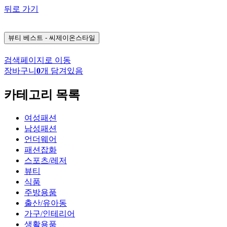
뒤로 가기
뷰티
베스트 - 씨제이온스타일
검색페이지로 이동
장바구니
0
개 담겨있음
카테고리 목록
여성패션
남성패션
언더웨어
패션잡화
스포츠/레저
뷰티
식품
주방용품
출산/유아동
가구/인테리어
생활용품