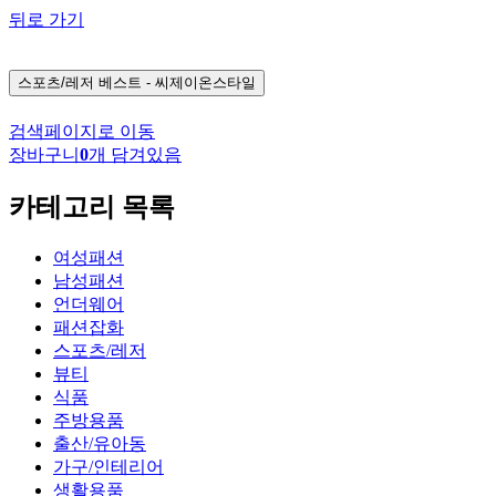
뒤로 가기
스포츠/레저
베스트 - 씨제이온스타일
검색페이지로 이동
장바구니
0
개 담겨있음
카테고리 목록
여성패션
남성패션
언더웨어
패션잡화
스포츠/레저
뷰티
식품
주방용품
출산/유아동
가구/인테리어
생활용품