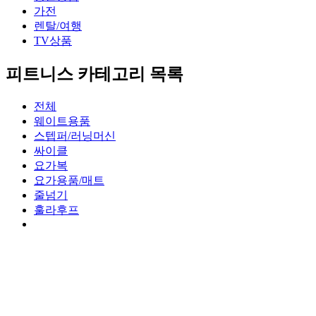
가전
렌탈/여행
TV상품
피트니스 카테고리 목록
전체
웨이트용품
스텝퍼/러닝머신
싸이클
요가복
요가용품/매트
줄넘기
훌라후프