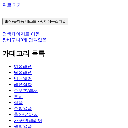
뒤로 가기
출산/유아동
베스트 - 씨제이온스타일
검색페이지로 이동
장바구니
0
개 담겨있음
카테고리 목록
여성패션
남성패션
언더웨어
패션잡화
스포츠/레저
뷰티
식품
주방용품
출산/유아동
가구/인테리어
생활용품