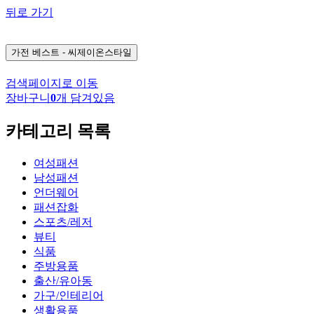
뒤로 가기
가전
베스트 - 씨제이온스타일
검색페이지로 이동
장바구니
0
개 담겨있음
카테고리 목록
여성패션
남성패션
언더웨어
패션잡화
스포츠/레저
뷰티
식품
주방용품
출산/유아동
가구/인테리어
생활용품