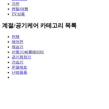
가전
렌탈/여행
TV상품
계절/공기케어 카테고리 목록
전체
에어컨
제습기
선풍기/써큘레이터
공기청정기
가습기
온열매트
난방용품