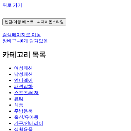
뒤로 가기
렌탈/여행
베스트 - 씨제이온스타일
검색페이지로 이동
장바구니
0
개 담겨있음
카테고리 목록
여성패션
남성패션
언더웨어
패션잡화
스포츠/레저
뷰티
식품
주방용품
출산/유아동
가구/인테리어
생활용품