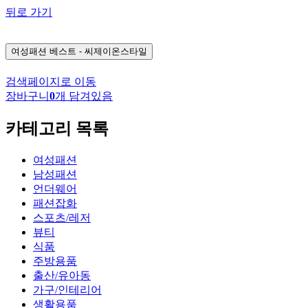
뒤로 가기
여성패션
베스트 - 씨제이온스타일
검색페이지로 이동
장바구니
0
개 담겨있음
카테고리 목록
여성패션
남성패션
언더웨어
패션잡화
스포츠/레저
뷰티
식품
주방용품
출산/유아동
가구/인테리어
생활용품