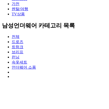
가전
렌탈/여행
TV상품
남성언더웨어 카테고리 목록
전체
드로즈
트렁크
브리프
런닝
속옷세트
언더웨어 소품