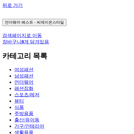
뒤로 가기
언더웨어
베스트 - 씨제이온스타일
검색페이지로 이동
장바구니
0
개 담겨있음
카테고리 목록
여성패션
남성패션
언더웨어
패션잡화
스포츠/레저
뷰티
식품
주방용품
출산/유아동
가구/인테리어
생활용품