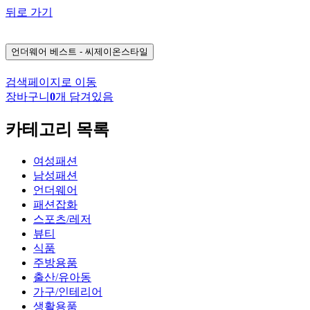
뒤로 가기
언더웨어
베스트 - 씨제이온스타일
검색페이지로 이동
장바구니
0
개 담겨있음
카테고리 목록
여성패션
남성패션
언더웨어
패션잡화
스포츠/레저
뷰티
식품
주방용품
출산/유아동
가구/인테리어
생활용품