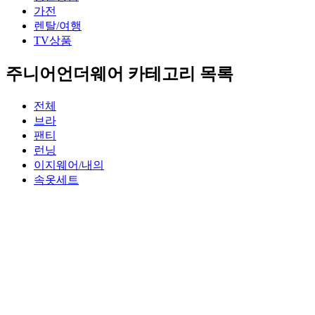
가전
렌탈/여행
TV상품
주니어언더웨어 카테고리 목록
전체
브라
팬티
런닝
이지웨어/내의
속옷세트