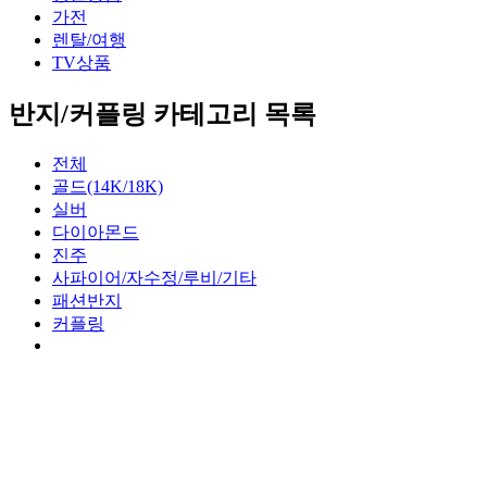
가전
렌탈/여행
TV상품
반지/커플링 카테고리 목록
전체
골드(14K/18K)
실버
다이아몬드
진주
사파이어/자수정/루비/기타
패션반지
커플링