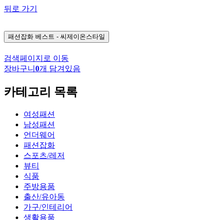
뒤로 가기
패션잡화
베스트 - 씨제이온스타일
검색페이지로 이동
장바구니
0
개 담겨있음
카테고리 목록
여성패션
남성패션
언더웨어
패션잡화
스포츠/레저
뷰티
식품
주방용품
출산/유아동
가구/인테리어
생활용품