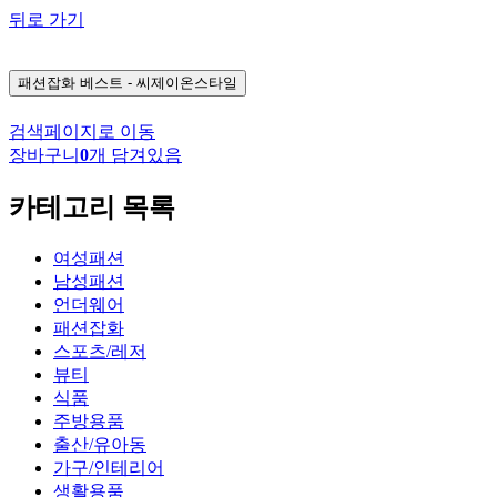
뒤로 가기
패션잡화
베스트 - 씨제이온스타일
검색페이지로 이동
장바구니
0
개 담겨있음
카테고리 목록
여성패션
남성패션
언더웨어
패션잡화
스포츠/레저
뷰티
식품
주방용품
출산/유아동
가구/인테리어
생활용품