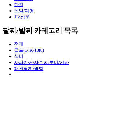
가전
렌탈/여행
TV상품
팔찌/발찌 카테고리 목록
전체
골드(14K/18K)
실버
사파이어/자수정/루비/기타
패션팔찌/발찌