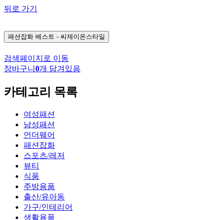
뒤로 가기
패션잡화
베스트 - 씨제이온스타일
검색페이지로 이동
장바구니
0
개 담겨있음
카테고리 목록
여성패션
남성패션
언더웨어
패션잡화
스포츠/레저
뷰티
식품
주방용품
출산/유아동
가구/인테리어
생활용품