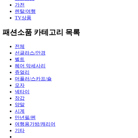
가전
렌탈/여행
TV상품
패션소품 카테고리 목록
전체
선글라스/안경
벨트
헤어 악세사리
쥬얼리
머플러/스카프/숄
모자
넥타이
장갑
양말
시계
만년필/펜
여행용가방/캐리어
기타