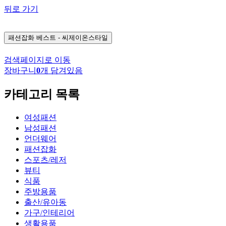
뒤로 가기
패션잡화
베스트 - 씨제이온스타일
검색페이지로 이동
장바구니
0
개 담겨있음
카테고리 목록
여성패션
남성패션
언더웨어
패션잡화
스포츠/레저
뷰티
식품
주방용품
출산/유아동
가구/인테리어
생활용품