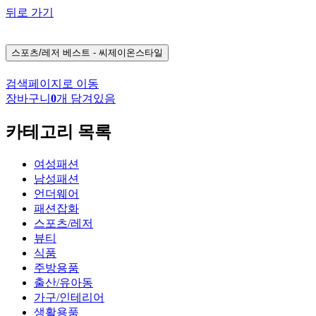
뒤로 가기
스포츠/레저
베스트 - 씨제이온스타일
검색페이지로 이동
장바구니
0
개 담겨있음
카테고리 목록
여성패션
남성패션
언더웨어
패션잡화
스포츠/레저
뷰티
식품
주방용품
출산/유아동
가구/인테리어
생활용품