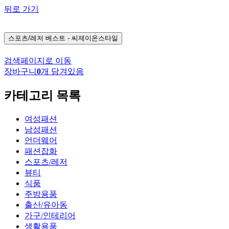
뒤로 가기
스포츠/레저
베스트 - 씨제이온스타일
검색페이지로 이동
장바구니
0
개 담겨있음
카테고리 목록
여성패션
남성패션
언더웨어
패션잡화
스포츠/레저
뷰티
식품
주방용품
출산/유아동
가구/인테리어
생활용품