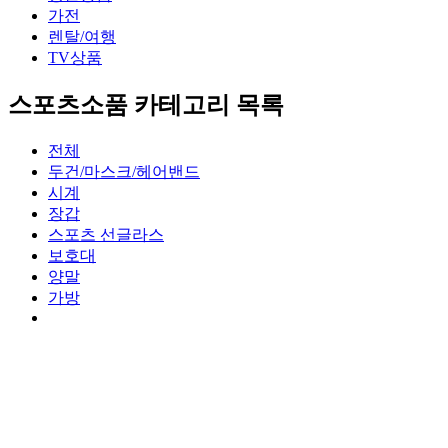
가전
렌탈/여행
TV상품
스포츠소품 카테고리 목록
전체
두건/마스크/헤어밴드
시계
장갑
스포츠 선글라스
보호대
양말
가방