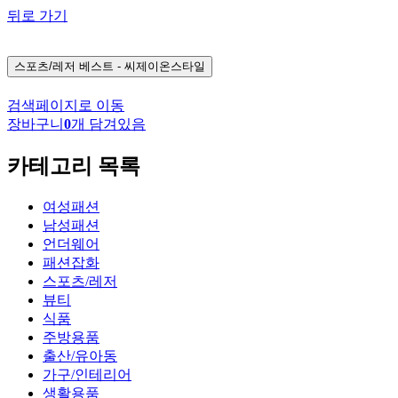
뒤로 가기
스포츠/레저
베스트 - 씨제이온스타일
검색페이지로 이동
장바구니
0
개 담겨있음
카테고리 목록
여성패션
남성패션
언더웨어
패션잡화
스포츠/레저
뷰티
식품
주방용품
출산/유아동
가구/인테리어
생활용품