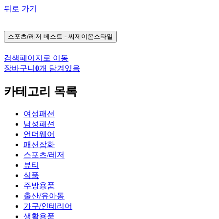
뒤로 가기
스포츠/레저
베스트 - 씨제이온스타일
검색페이지로 이동
장바구니
0
개 담겨있음
카테고리 목록
여성패션
남성패션
언더웨어
패션잡화
스포츠/레저
뷰티
식품
주방용품
출산/유아동
가구/인테리어
생활용품