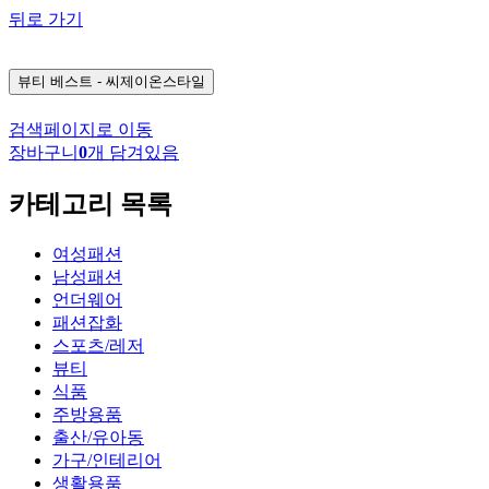
뒤로 가기
뷰티
베스트 - 씨제이온스타일
검색페이지로 이동
장바구니
0
개 담겨있음
카테고리 목록
여성패션
남성패션
언더웨어
패션잡화
스포츠/레저
뷰티
식품
주방용품
출산/유아동
가구/인테리어
생활용품