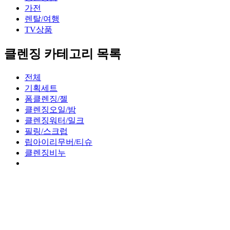
가전
렌탈/여행
TV상품
클렌징 카테고리 목록
전체
기획세트
폼클렌징/젤
클렌징오일/밤
클렌징워터/밀크
필링/스크럽
립아이리무버/티슈
클렌징비누