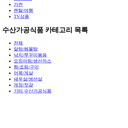
가전
렌탈/여행
TV상품
수산가공식품 카테고리 목록
전체
알탕/해물탕
낙지/쭈꾸미볶음
오징어링/생선까스
찜/조림/구이
어묵/게살
새우살/생선살
게장/젓갈
기타 수산가공식품