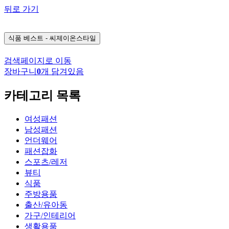
뒤로 가기
식품
베스트 - 씨제이온스타일
검색페이지로 이동
장바구니
0
개 담겨있음
카테고리 목록
여성패션
남성패션
언더웨어
패션잡화
스포츠/레저
뷰티
식품
주방용품
출산/유아동
가구/인테리어
생활용품