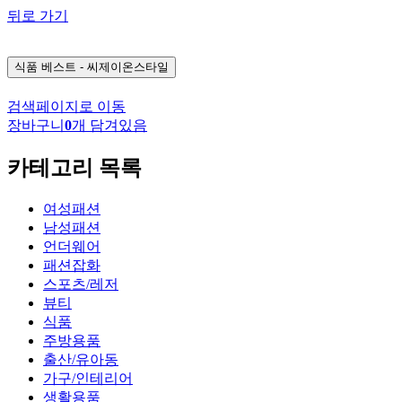
뒤로 가기
식품
베스트 - 씨제이온스타일
검색페이지로 이동
장바구니
0
개 담겨있음
카테고리 목록
여성패션
남성패션
언더웨어
패션잡화
스포츠/레저
뷰티
식품
주방용품
출산/유아동
가구/인테리어
생활용품