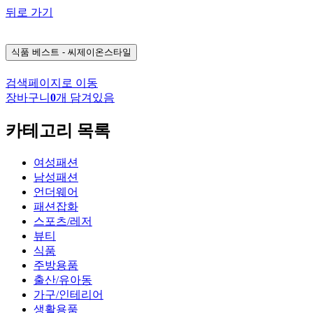
뒤로 가기
식품
베스트 - 씨제이온스타일
검색페이지로 이동
장바구니
0
개 담겨있음
카테고리 목록
여성패션
남성패션
언더웨어
패션잡화
스포츠/레저
뷰티
식품
주방용품
출산/유아동
가구/인테리어
생활용품