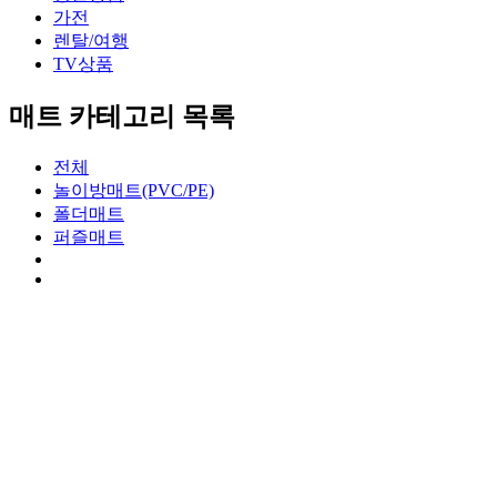
가전
렌탈/여행
TV상품
매트 카테고리 목록
전체
놀이방매트(PVC/PE)
폴더매트
퍼즐매트