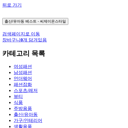
뒤로 가기
출산/유아동
베스트 - 씨제이온스타일
검색페이지로 이동
장바구니
0
개 담겨있음
카테고리 목록
여성패션
남성패션
언더웨어
패션잡화
스포츠/레저
뷰티
식품
주방용품
출산/유아동
가구/인테리어
생활용품