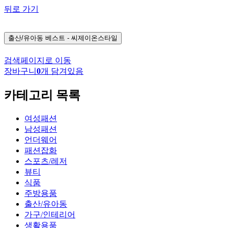
뒤로 가기
출산/유아동
베스트 - 씨제이온스타일
검색페이지로 이동
장바구니
0
개 담겨있음
카테고리 목록
여성패션
남성패션
언더웨어
패션잡화
스포츠/레저
뷰티
식품
주방용품
출산/유아동
가구/인테리어
생활용품