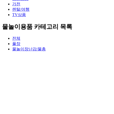
가전
렌탈/여행
TV상품
물놀이용품 카테고리 목록
전체
풀장
물놀이장난감/물총