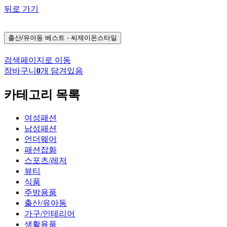
뒤로 가기
출산/유아동
베스트 - 씨제이온스타일
검색페이지로 이동
장바구니
0
개 담겨있음
카테고리 목록
여성패션
남성패션
언더웨어
패션잡화
스포츠/레저
뷰티
식품
주방용품
출산/유아동
가구/인테리어
생활용품