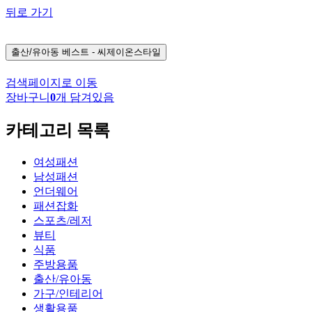
뒤로 가기
출산/유아동
베스트 - 씨제이온스타일
검색페이지로 이동
장바구니
0
개 담겨있음
카테고리 목록
여성패션
남성패션
언더웨어
패션잡화
스포츠/레저
뷰티
식품
주방용품
출산/유아동
가구/인테리어
생활용품