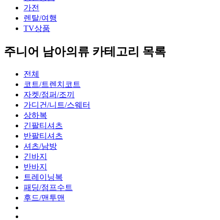
가전
렌탈/여행
TV상품
주니어 남아의류 카테고리 목록
전체
코트/트렌치코트
자켓/점퍼/조끼
가디건/니트/스웨터
상하복
긴팔티셔츠
반팔티셔츠
셔츠/남방
긴바지
반바지
트레이닝복
패딩/점프수트
후드/맨투맨