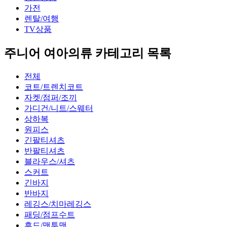
가전
렌탈/여행
TV상품
주니어 여아의류 카테고리 목록
전체
코트/트렌치코트
자켓/점퍼/조끼
가디건/니트/스웨터
상하복
원피스
긴팔티셔츠
반팔티셔츠
블라우스/셔츠
스커트
긴바지
반바지
레깅스/치마레깅스
패딩/점프수트
후드/맨투맨