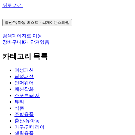
뒤로 가기
출산/유아동
베스트 - 씨제이온스타일
검색페이지로 이동
장바구니
0
개 담겨있음
카테고리 목록
여성패션
남성패션
언더웨어
패션잡화
스포츠/레저
뷰티
식품
주방용품
출산/유아동
가구/인테리어
생활용품