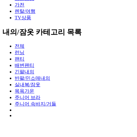
가전
렌탈/여행
TV상품
내의/잠옷 카테고리 목록
전체
런닝
팬티
배변팬티
긴팔내의
반팔/민소매내의
실내복/잠옷
목욕가운
주니어 브라
주니어 속바지/거들