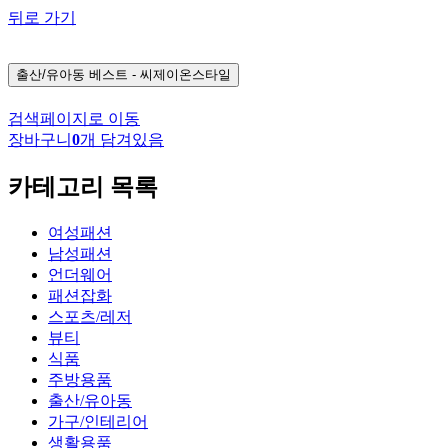
뒤로 가기
출산/유아동
베스트 - 씨제이온스타일
검색페이지로 이동
장바구니
0
개 담겨있음
카테고리 목록
여성패션
남성패션
언더웨어
패션잡화
스포츠/레저
뷰티
식품
주방용품
출산/유아동
가구/인테리어
생활용품