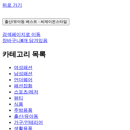
뒤로 가기
출산/유아동
베스트 - 씨제이온스타일
검색페이지로 이동
장바구니
0
개 담겨있음
카테고리 목록
여성패션
남성패션
언더웨어
패션잡화
스포츠/레저
뷰티
식품
주방용품
출산/유아동
가구/인테리어
생활용품