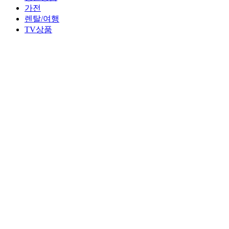
가전
렌탈/여행
TV상품