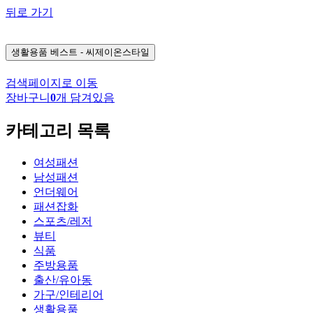
뒤로 가기
생활용품
베스트 - 씨제이온스타일
검색페이지로 이동
장바구니
0
개 담겨있음
카테고리 목록
여성패션
남성패션
언더웨어
패션잡화
스포츠/레저
뷰티
식품
주방용품
출산/유아동
가구/인테리어
생활용품