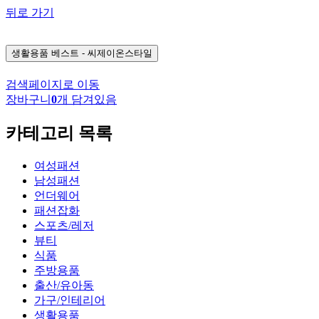
뒤로 가기
생활용품
베스트 - 씨제이온스타일
검색페이지로 이동
장바구니
0
개 담겨있음
카테고리 목록
여성패션
남성패션
언더웨어
패션잡화
스포츠/레저
뷰티
식품
주방용품
출산/유아동
가구/인테리어
생활용품