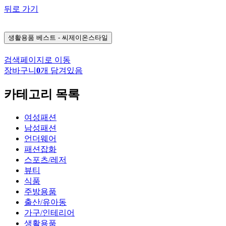
뒤로 가기
생활용품
베스트 - 씨제이온스타일
검색페이지로 이동
장바구니
0
개 담겨있음
카테고리 목록
여성패션
남성패션
언더웨어
패션잡화
스포츠/레저
뷰티
식품
주방용품
출산/유아동
가구/인테리어
생활용품