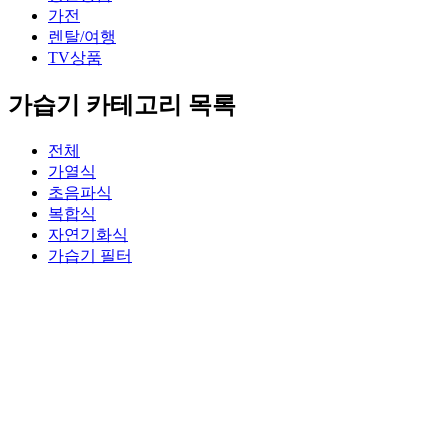
가전
렌탈/여행
TV상품
가습기 카테고리 목록
전체
가열식
초음파식
복합식
자연기화식
가습기 필터