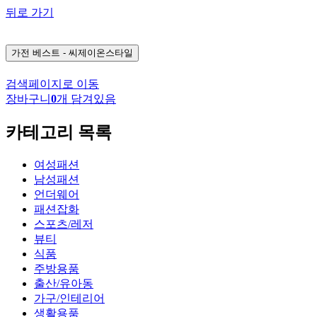
뒤로 가기
가전
베스트 - 씨제이온스타일
검색페이지로 이동
장바구니
0
개 담겨있음
카테고리 목록
여성패션
남성패션
언더웨어
패션잡화
스포츠/레저
뷰티
식품
주방용품
출산/유아동
가구/인테리어
생활용품