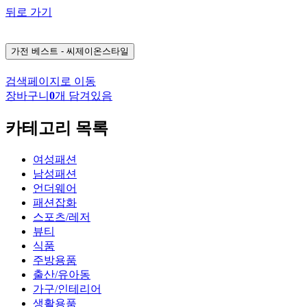
뒤로 가기
가전
베스트 - 씨제이온스타일
검색페이지로 이동
장바구니
0
개 담겨있음
카테고리 목록
여성패션
남성패션
언더웨어
패션잡화
스포츠/레저
뷰티
식품
주방용품
출산/유아동
가구/인테리어
생활용품