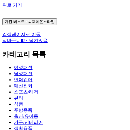
뒤로 가기
가전
베스트 - 씨제이온스타일
검색페이지로 이동
장바구니
0
개 담겨있음
카테고리 목록
여성패션
남성패션
언더웨어
패션잡화
스포츠/레저
뷰티
식품
주방용품
출산/유아동
가구/인테리어
생활용품