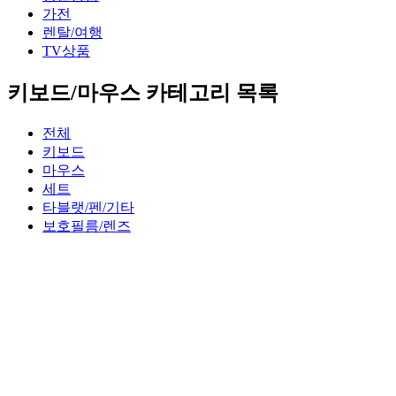
가전
렌탈/여행
TV상품
키보드/마우스 카테고리 목록
전체
키보드
마우스
세트
타블랫/펜/기타
보호필름/렌즈