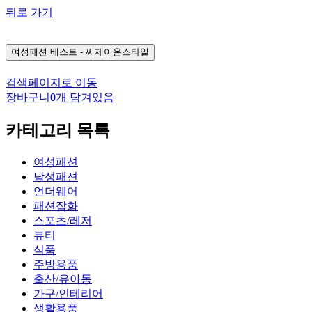
뒤로 가기
여성패션
베스트 - 씨제이온스타일
검색페이지로 이동
장바구니
0
개 담겨있음
카테고리 목록
여성패션
남성패션
언더웨어
패션잡화
스포츠/레저
뷰티
식품
주방용품
출산/유아동
가구/인테리어
생활용품