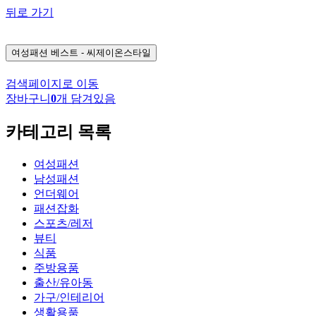
뒤로 가기
여성패션
베스트 - 씨제이온스타일
검색페이지로 이동
장바구니
0
개 담겨있음
카테고리 목록
여성패션
남성패션
언더웨어
패션잡화
스포츠/레저
뷰티
식품
주방용품
출산/유아동
가구/인테리어
생활용품