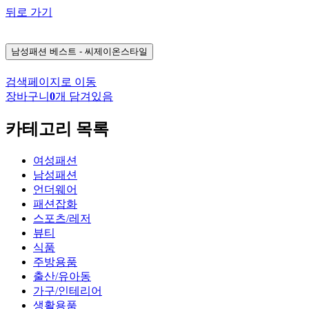
뒤로 가기
남성패션
베스트 - 씨제이온스타일
검색페이지로 이동
장바구니
0
개 담겨있음
카테고리 목록
여성패션
남성패션
언더웨어
패션잡화
스포츠/레저
뷰티
식품
주방용품
출산/유아동
가구/인테리어
생활용품