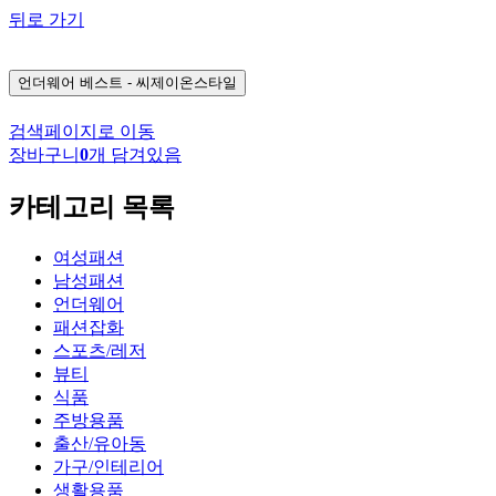
뒤로 가기
언더웨어
베스트 - 씨제이온스타일
검색페이지로 이동
장바구니
0
개 담겨있음
카테고리 목록
여성패션
남성패션
언더웨어
패션잡화
스포츠/레저
뷰티
식품
주방용품
출산/유아동
가구/인테리어
생활용품