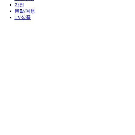
가전
렌탈/여행
TV상품