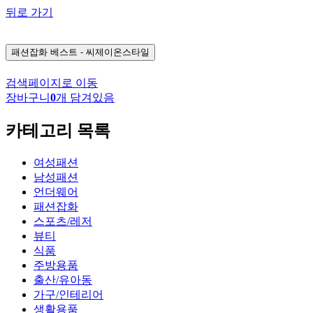
뒤로 가기
패션잡화
베스트 - 씨제이온스타일
검색페이지로 이동
장바구니
0
개 담겨있음
카테고리 목록
여성패션
남성패션
언더웨어
패션잡화
스포츠/레저
뷰티
식품
주방용품
출산/유아동
가구/인테리어
생활용품