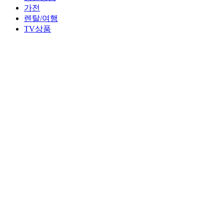
가전
렌탈/여행
TV상품