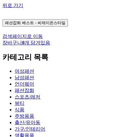
뒤로 가기
패션잡화
베스트 - 씨제이온스타일
검색페이지로 이동
장바구니
0
개 담겨있음
카테고리 목록
여성패션
남성패션
언더웨어
패션잡화
스포츠/레저
뷰티
식품
주방용품
출산/유아동
가구/인테리어
생활용품