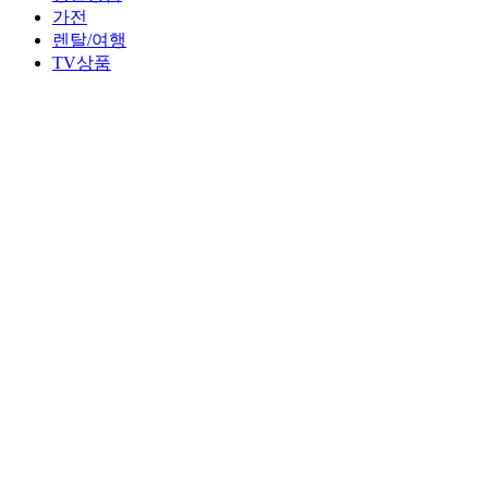
가전
렌탈/여행
TV상품