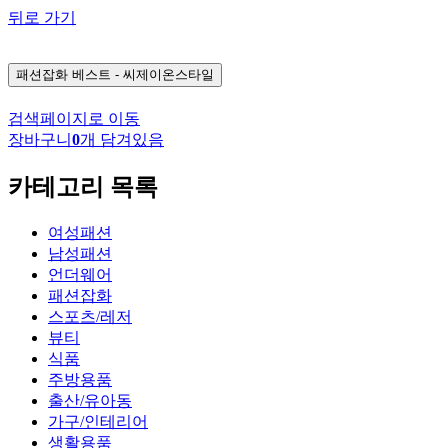
뒤로 가기
패션잡화
베스트 - 씨제이온스타일
검색페이지로 이동
장바구니
0
개 담겨있음
카테고리 목록
여성패션
남성패션
언더웨어
패션잡화
스포츠/레저
뷰티
식품
주방용품
출산/유아동
가구/인테리어
생활용품