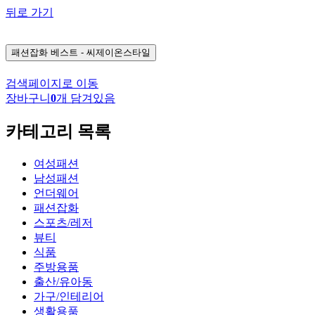
뒤로 가기
패션잡화
베스트 - 씨제이온스타일
검색페이지로 이동
장바구니
0
개 담겨있음
카테고리 목록
여성패션
남성패션
언더웨어
패션잡화
스포츠/레저
뷰티
식품
주방용품
출산/유아동
가구/인테리어
생활용품