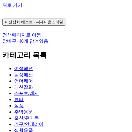
뒤로 가기
패션잡화
베스트 - 씨제이온스타일
검색페이지로 이동
장바구니
0
개 담겨있음
카테고리 목록
여성패션
남성패션
언더웨어
패션잡화
스포츠/레저
뷰티
식품
주방용품
출산/유아동
가구/인테리어
생활용품