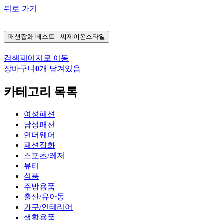
뒤로 가기
패션잡화
베스트 - 씨제이온스타일
검색페이지로 이동
장바구니
0
개 담겨있음
카테고리 목록
여성패션
남성패션
언더웨어
패션잡화
스포츠/레저
뷰티
식품
주방용품
출산/유아동
가구/인테리어
생활용품