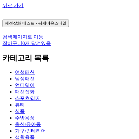
뒤로 가기
패션잡화
베스트 - 씨제이온스타일
검색페이지로 이동
장바구니
0
개 담겨있음
카테고리 목록
여성패션
남성패션
언더웨어
패션잡화
스포츠/레저
뷰티
식품
주방용품
출산/유아동
가구/인테리어
생활용품