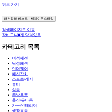
뒤로 가기
패션잡화
베스트 - 씨제이온스타일
검색페이지로 이동
장바구니
0
개 담겨있음
카테고리 목록
여성패션
남성패션
언더웨어
패션잡화
스포츠/레저
뷰티
식품
주방용품
출산/유아동
가구/인테리어
생활용품