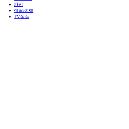
가전
렌탈/여행
TV상품