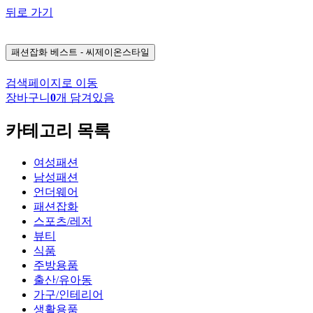
뒤로 가기
패션잡화
베스트 - 씨제이온스타일
검색페이지로 이동
장바구니
0
개 담겨있음
카테고리 목록
여성패션
남성패션
언더웨어
패션잡화
스포츠/레저
뷰티
식품
주방용품
출산/유아동
가구/인테리어
생활용품