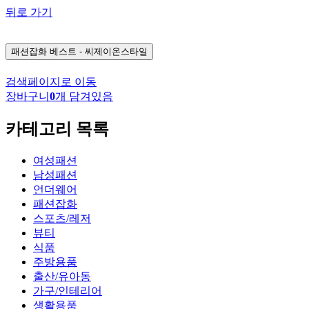
뒤로 가기
패션잡화
베스트 - 씨제이온스타일
검색페이지로 이동
장바구니
0
개 담겨있음
카테고리 목록
여성패션
남성패션
언더웨어
패션잡화
스포츠/레저
뷰티
식품
주방용품
출산/유아동
가구/인테리어
생활용품