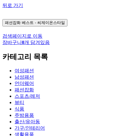
뒤로 가기
패션잡화
베스트 - 씨제이온스타일
검색페이지로 이동
장바구니
0
개 담겨있음
카테고리 목록
여성패션
남성패션
언더웨어
패션잡화
스포츠/레저
뷰티
식품
주방용품
출산/유아동
가구/인테리어
생활용품