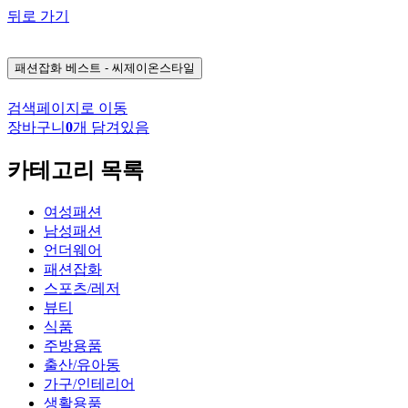
뒤로 가기
패션잡화
베스트 - 씨제이온스타일
검색페이지로 이동
장바구니
0
개 담겨있음
카테고리 목록
여성패션
남성패션
언더웨어
패션잡화
스포츠/레저
뷰티
식품
주방용품
출산/유아동
가구/인테리어
생활용품