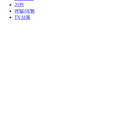
가전
렌탈/여행
TV상품