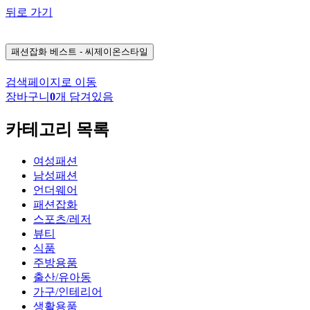
뒤로 가기
패션잡화
베스트 - 씨제이온스타일
검색페이지로 이동
장바구니
0
개 담겨있음
카테고리 목록
여성패션
남성패션
언더웨어
패션잡화
스포츠/레저
뷰티
식품
주방용품
출산/유아동
가구/인테리어
생활용품